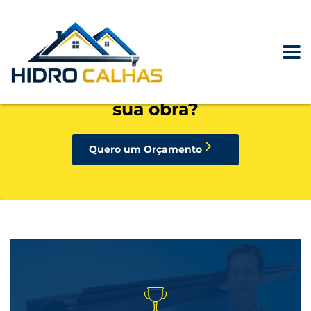
precisando de calhas, rufos,
pingadeiras ou condutores para
sua obra?
Quero um Orçamento
.