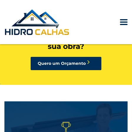
precisando de calhas, rufos,
pingadeiras ou condutores para
sua obra?
Quero um Orçamento
.