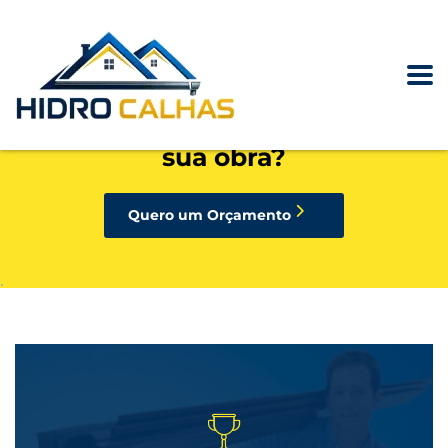
precisando de calhas, rufos,
pingadeiras ou condutores para
sua obra?
Quero um Orçamento
.