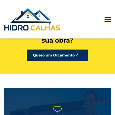
precisando de calhas, rufos,
pingadeiras ou condutores para
sua obra?
Quero um Orçamento
.