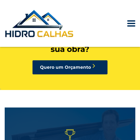
precisando de calhas, rufos,
pingadeiras ou condutores para
sua obra?
Quero um Orçamento
.