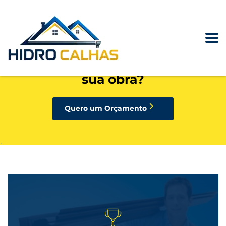
precisando de calhas, rufos,
pingadeiras ou condutores para
sua obra?
Quero um Orçamento
.