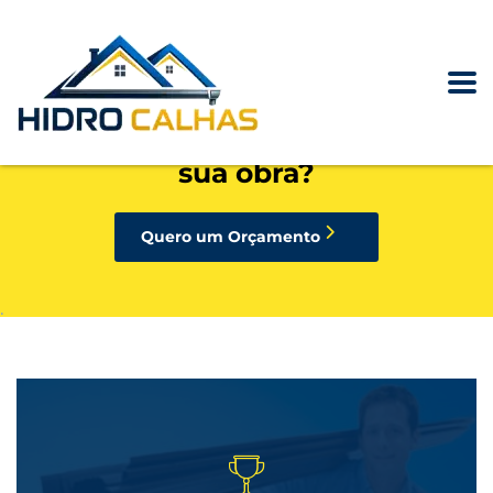
precisando de calhas, rufos,
pingadeiras ou condutores para
sua obra?
Quero um Orçamento
.