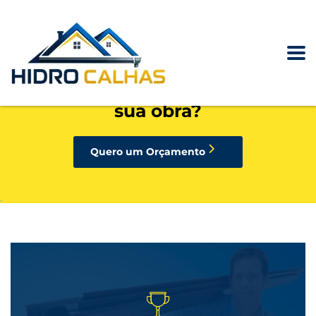
precisando de calhas, rufos,
pingadeiras ou condutores para
sua obra?
Quero um Orçamento
.