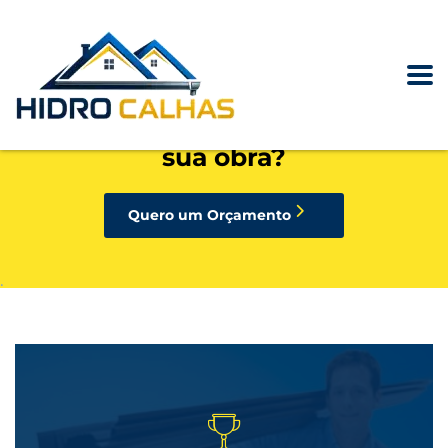
precisando de calhas, rufos,
pingadeiras ou condutores para
sua obra?
Quero um Orçamento
.