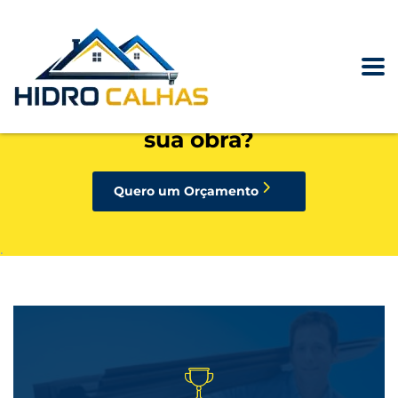
precisando de calhas, rufos,
pingadeiras ou condutores para
sua obra?
Quero um Orçamento
.