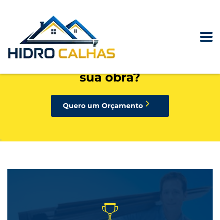
precisando de calhas, rufos,
pingadeiras ou condutores para
sua obra?
Quero um Orçamento
.