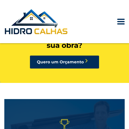
precisando de calhas, rufos,
pingadeiras ou condutores para
sua obra?
Quero um Orçamento
.