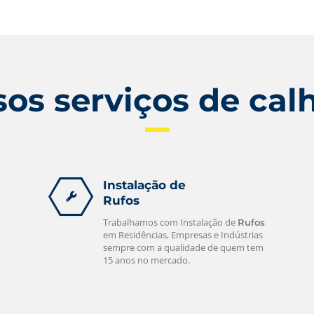
Se você está precisando de um
atendimento rápido e de qualidade
ligue para nós e iremos até você! Ligue
e confira.
leia mais
os serviços de cal
Instalação de
Rufos
Trabalhamos com Instalação de
Rufos
em Residências, Empresas e Indústrias
sempre com a qualidade de quem tem
15 anos no mercado.