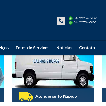
fos, pingadeiras ou condutores par
(14) 99734-5102
(14) 99734-5102
viços
Fotos de Serviços
Notícias
Contato
Atendimento Rápido