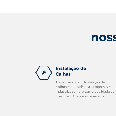
Nós Prestamos serviços de calheiros a
mais de 15 anos, tendo assim uma
empresa consolidada no mercado.
leia mais
noss
Instalação de
Calhas
Trabalhamos com Instalação de
em Residências, Empresas e
calhas
Indústrias sempre com a qualidade de
quem tem 15 anos no mercado.