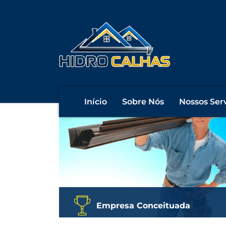
precisando de calhas, ru
obra?
.
Início
Sobre Nós
Nossos Ser
Empresa Conceituada