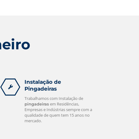
Damos garantia de todos os serviços,
deixando o cliente tranquilo quanto a
contratar nossa empresa.
leia mais
heiro
Instalação de
Pingadeiras
Trabalhamos com Instalação de
em Residências,
pingadeiras
Empresas e Indústrias sempre com a
qualidade de quem tem 15 anos no
mercado.