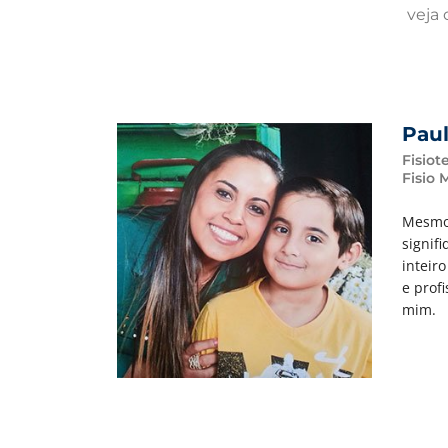
veja 
Paul
Fisiot
Fisio 
Mesmo 
signif
inteir
e prof
mim.