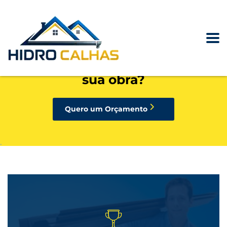
precisando de calhas, rufos,
pingadeiras ou condutores para
sua obra?
Quero um Orçamento
.