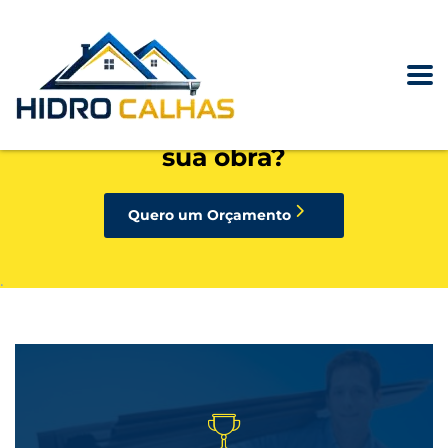
precisando de calhas, rufos,
pingadeiras ou condutores para
sua obra?
Quero um Orçamento
.