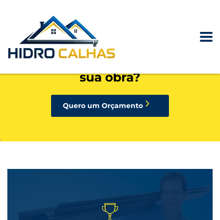
precisando de calhas, rufos,
pingadeiras ou condutores para
sua obra?
Quero um Orçamento
.