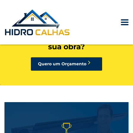
precisando de calhas, rufos,
pingadeiras ou condutores para
sua obra?
Quero um Orçamento
.