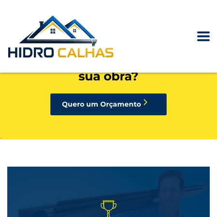
precisando de calhas, rufos,
pingadeiras ou condutores para
sua obra?
Quero um Orçamento
.