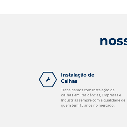
Nós Prestamos serviços de calheiros a
mais de 15 anos, tendo assim uma
empresa consolidada no mercado.
leia mais
noss
Instalação de
Calhas
Trabalhamos com Instalação de
em Residências, Empresas e
calhas
Indústrias sempre com a qualidade de
quem tem 15 anos no mercado.