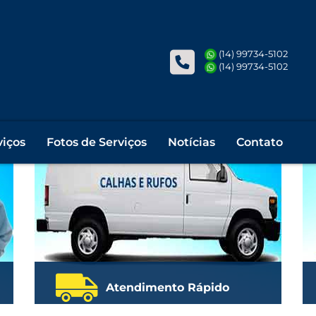
fos, pingadeiras ou condutores par
(14) 99734-5102
(14) 99734-5102
viços
Fotos de Serviços
Notícias
Contato
Atendimento Rápido