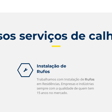
Se você está precisando de um
atendimento rápido e de qualidade
ligue para nós e iremos até você! Ligue
e confira.
leia mais
os serviços de cal
Instalação de
Rufos
Trabalhamos com Instalação de
Rufos
em Residências, Empresas e Indústrias
sempre com a qualidade de quem tem
15 anos no mercado.