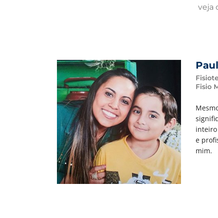
veja 
Paul
Fisiot
Fisio 
Mesmo 
signif
inteir
e prof
mim.