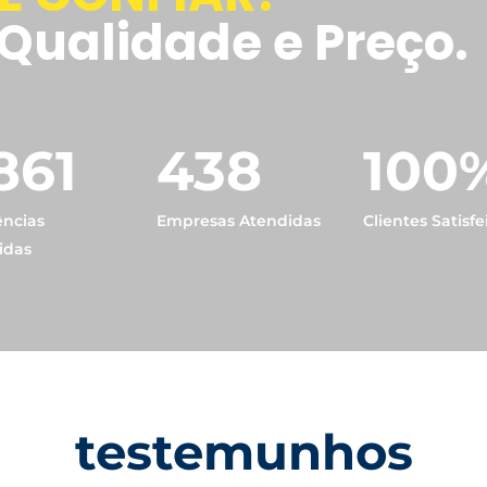
Qualidade e Preço.
861
438
100
ências
Empresas Atendidas
Clientes Satisfe
idas
testemunhos