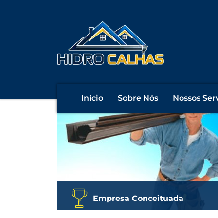
precisando de calhas, ru
obra?
.
Início
Sobre Nós
Nossos Ser
Empresa Conceituada