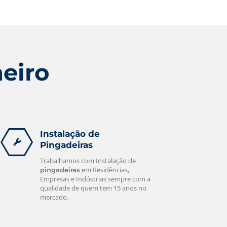
Damos garantia de todos os serviços,
deixando o cliente tranquilo quanto a
contratar nossa empresa.
leia mais
heiro
Instalação de
Pingadeiras
Trabalhamos com Instalação de
em Residências,
pingadeiras
Empresas e Indústrias sempre com a
qualidade de quem tem 15 anos no
mercado.