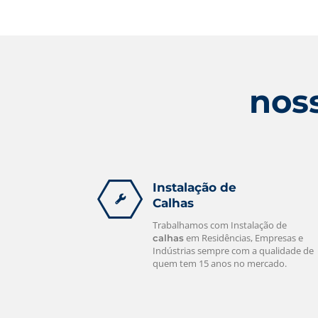
Nós Prestamos serviços de calheiros a
mais de 15 anos, tendo assim uma
empresa consolidada no mercado.
leia mais
noss
Instalação de
Calhas
Trabalhamos com Instalação de
em Residências, Empresas e
calhas
Indústrias sempre com a qualidade de
quem tem 15 anos no mercado.