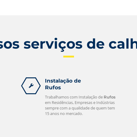
Se você está precisando de um
atendimento rápido e de qualidade
ligue para nós e iremos até você! Ligue
e confira.
leia mais
os serviços de cal
Instalação de
Rufos
Trabalhamos com Instalação de
Rufos
em Residências, Empresas e Indústrias
sempre com a qualidade de quem tem
15 anos no mercado.