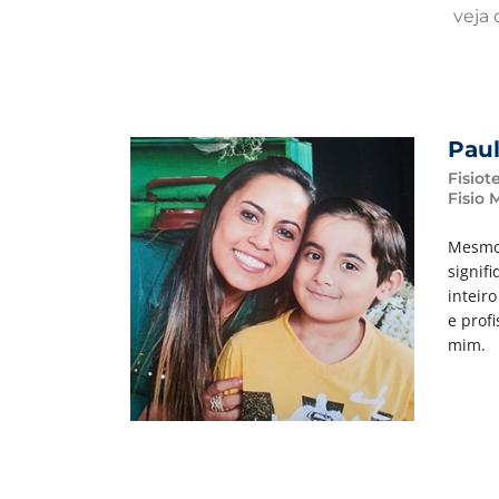
veja 
Paul
Fisiot
Fisio 
Mesmo 
signif
inteir
e prof
mim.