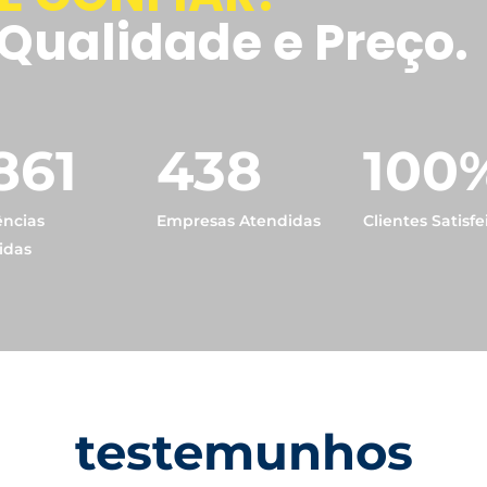
Qualidade e Preço.
861
438
100
ências
Empresas Atendidas
Clientes Satisfe
idas
testemunhos