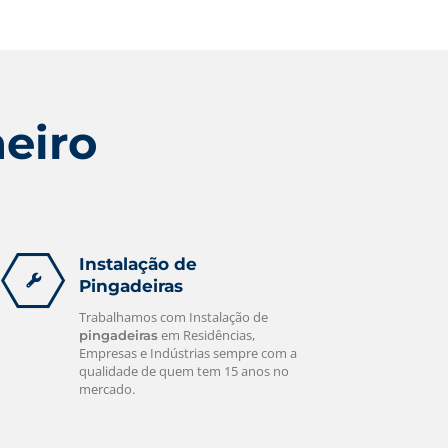
Damos garantia de todos os serviços,
deixando o cliente tranquilo quanto a
contratar nossa empresa.
leia mais
heiro
Instalação de
Pingadeiras
Trabalhamos com Instalação de
em Residências,
pingadeiras
Empresas e Indústrias sempre com a
qualidade de quem tem 15 anos no
mercado.