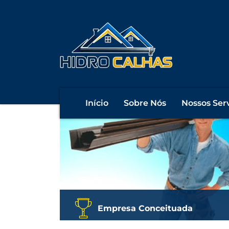
precisando de calhas, ru
obra?
.
Início
Sobre Nós
Nossos Ser
Empresa Conceituada