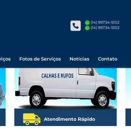
fos, pingadeiras ou condutores par
(14) 99734-5102
(14) 99734-5102
viços
Fotos de Serviços
Notícias
Contato
Atendimento Rápido